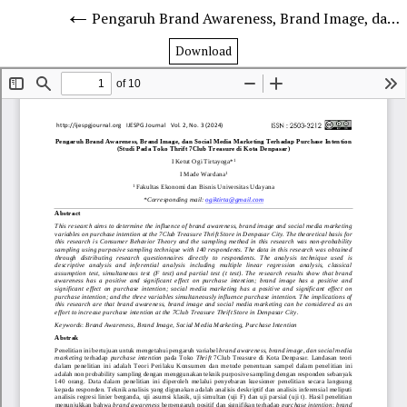
Pengaruh Brand Awareness, Brand Image, dan Social Media Marketing Terhadap Purchase Intention (Studi Pada Toko Thrift 7Club Treasure di Kota Denpasar)
Download